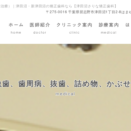
の治療）｜津田沼・新津田沼の矯正歯科なら【津田沼さりな矯正歯科】
〒275-0016 千葉県習志野市津田沼1丁目2-8は
ホーム
医師紹介
クリニック案内
診療案内
は
home
doctor
clinic
medical
歯、歯周病、抜歯、詰め物、かぶせ
medical