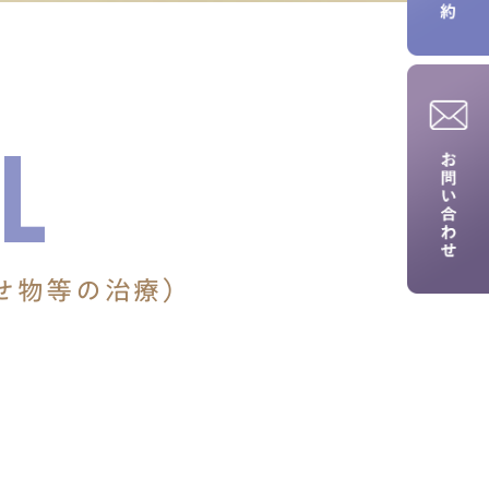
L
せ物等の治療）