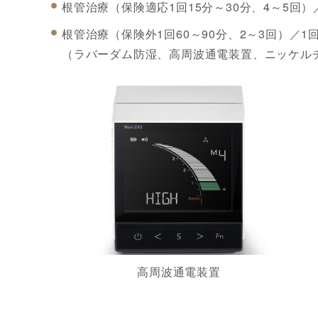
根管治療（保険適応1回15分～30分、4～5回
根管治療（保険外1回60～90分、2～3回）／
（ラバーダム防湿、高周波通電装置、ニッケルチ
高周波通電装置