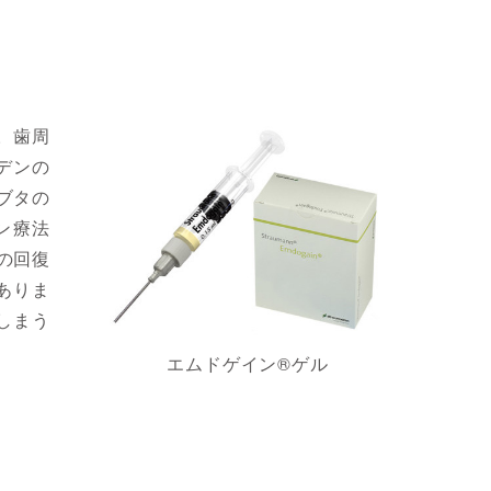
。歯周
ーデンの
ブタの
ン療法
の回復
ありま
しまう
エムドゲイン®ゲル